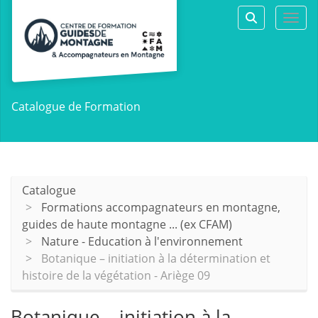
Aller au menu principal
Aller au contenu principal
Personnaliser l'interface
Togg
Rechercher 
Catalogue de Formation
Catalogue
Formations accompagnateurs en montagne,
guides de haute montagne ... (ex CFAM)
Nature - Education à l'environnement
Botanique – initiation à la détermination et
histoire de la végétation - Ariège 09
Botanique – initiation à la