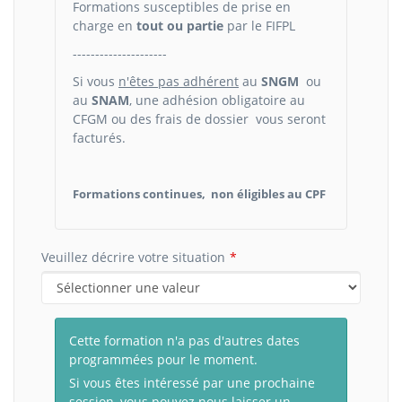
Formations susceptibles de prise en
charge en
tout ou partie
par le FIFPL
---------------------
Si vous
n'êtes pas adhérent
au
SNGM
ou
au
SNAM
, une adhésion obligatoire au
CFGM ou des frais de dossier vous seront
facturés.
Formations continues, non éligibles au CPF
Veuillez décrire votre situation
Cette formation n'a pas d'autres dates
programmées pour le moment.
Si vous êtes intéressé par une prochaine
session, vous pouvez nous laisser un