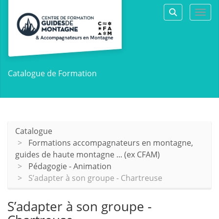
Aller au menu principal
Aller au contenu principal
Personnaliser l'interface
Togg
Rechercher 
Catalogue de Formation
Catalogue
Formations accompagnateurs en montagne,
guides de haute montagne ... (ex CFAM)
Pédagogie - Animation
S’adapter à son groupe - Chartreuse
S’adapter à son groupe -