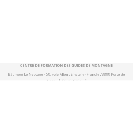
CENTRE DE FORMATION DES GUIDES DE MONTAGNE
Bâtiment Le Neptune - 50, voie Albert Einstein - Francin 73800 Porte de
Savoie | 06 56 89 67 54
CENTRE DE FORMATION DES ACCOMPAGNATEURS EN MONTAGNE
Maison des parcs et de la Montagne
• 256, rue de la République / 73000
CHAMBÉRY | 07 52 06 18 31