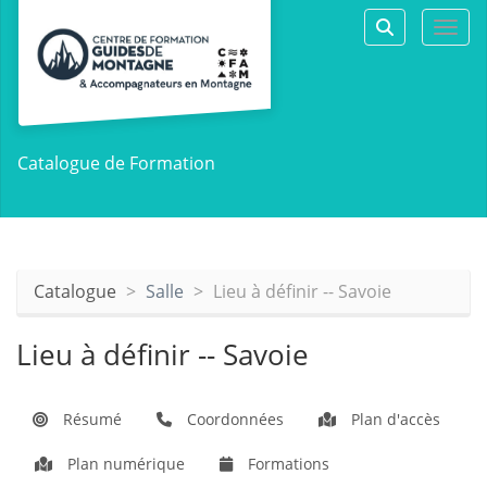
Aller au menu principal
Aller au contenu principal
Personnaliser l'interface
Togg
Rechercher 
Catalogue de Formation
Catalogue
Salle
Lieu à définir -- Savoie
Lieu à définir -- Savoie
Résumé
Coordonnées
Plan d'accès
Plan numérique
Formations