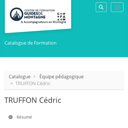
Aller au menu principal
Aller au contenu principal
Personnaliser l'interface
Togg
Rechercher 
Catalogue de Formation
Catalogue
Équipe pédagogique
TRUFFON Cédric
TRUFFON Cédric
Résumé