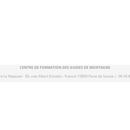
CENTRE DE FORMATION DES GUIDES DE MONTAGNE
t Le Neptune - 50, voie Albert Einstein - Francin 73800 Porte de Savoie | 06 56 
CENTRE DE FORMATION DES ACCOMPAGNATEURS EN MONTAGNE
 parcs et de la Montagne
• 256, rue de la République / 73000 CHAMBÉRY | 07 
e formation propulsé par Dendreo,
logiciel spécialisé pour centres et organism