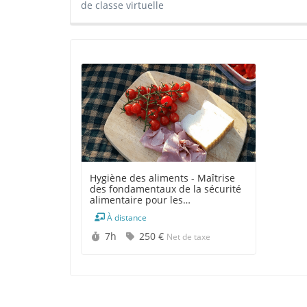
de classe virtuelle
Hygiène des aliments - Maîtrise
des fondamentaux de la sécurité
alimentaire pour les
professionnels de la montagne
À distance
Durée :
Prix :
7h
250 €
Net de taxe